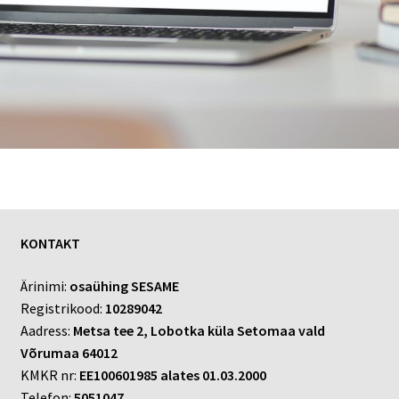
KONTAKT
Ärinimi:
osaühing SESAME
Registrikood:
10289042
Aadress:
Metsa tee 2, Lobotka küla Setomaa vald
Võrumaa 64012
KMKR nr:
EE100601985 alates 01.03.2000
Telefon:
5051047