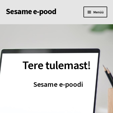
Sesame e-pood
Liigu
Liigu
Menüü
navigeerimisele
sisu
juurde
Esileht
Pood
Ostukorv
Tere tulemast!
Minu konto
Sesame e-poodi