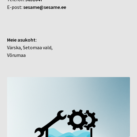
E-post:
sesame@sesame.ee
Meie asukoht:
Värska, Setomaa vald,
Võrumaa