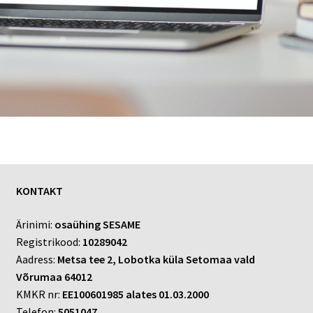
KONTAKT
Ärinimi:
osaühing SESAME
Registrikood:
10289042
Aadress:
Metsa tee 2, Lobotka küla Setomaa vald
Võrumaa 64012
KMKR nr:
EE100601985 alates 01.03.2000
Telefon:
5051047