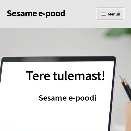
Sesame e-pood
Liigu
Liigu
Menüü
navigeerimisele
sisu
juurde
Esileht
Pood
Ostukorv
Tere tulemast!
Minu konto
Sesame e-poodi