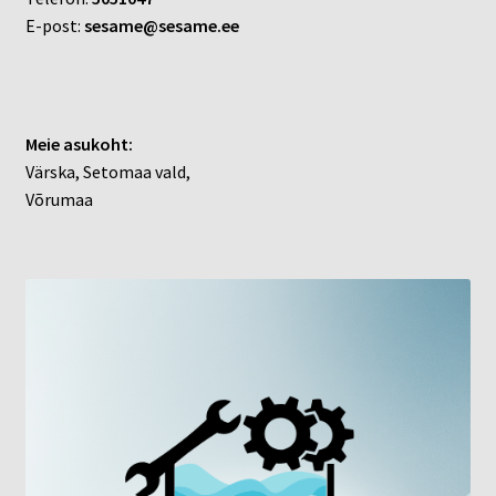
E-post:
sesame@sesame.ee
Meie asukoht:
Värska, Setomaa vald,
Võrumaa