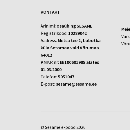
KONTAKT
Ärinimi:
osaühing SESAME
Meie
Registrikood:
10289042
Värs
Aadress:
Metsa tee 2, Lobotka
Võr
küla Setomaa vald Võrumaa
64012
KMKR nr:
EE100601985 alates
01.03.2000
Telefon:
5051047
E-post:
sesame@sesame.ee
© Sesame e-pood 2026