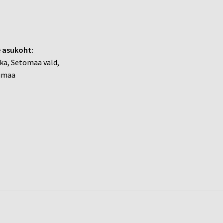
 asukoht:
ka, Setomaa vald,
umaa