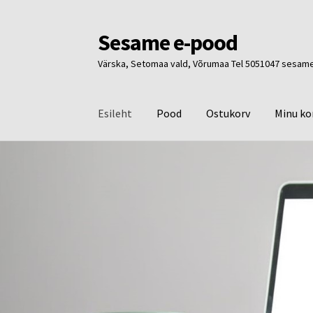
Sesame e-pood
Liigu
Liigu
navigeerimisele
sisu
Värska, Setomaa vald, Võrumaa Tel 5051047 ses
juurde
Esileht
Pood
Ostukorv
Minu ko