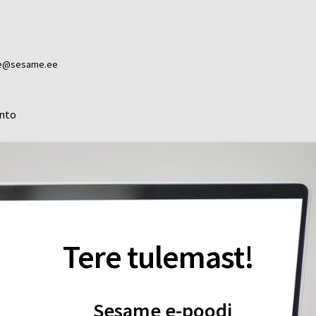
ame@sesame.ee
nto
Tere tulemast!
Sesame e-poodi