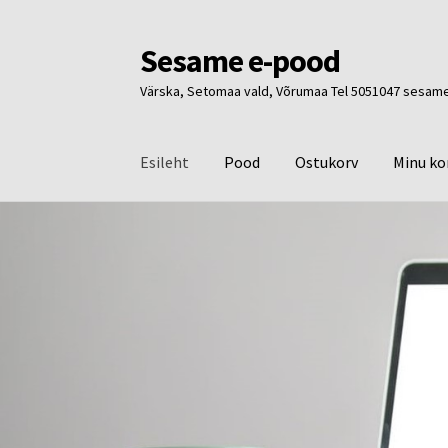
Sesame e-pood
Liigu
Liigu
navigeerimisele
sisu
Värska, Setomaa vald, Võrumaa Tel 5051047 ses
juurde
Esileht
Pood
Ostukorv
Minu ko