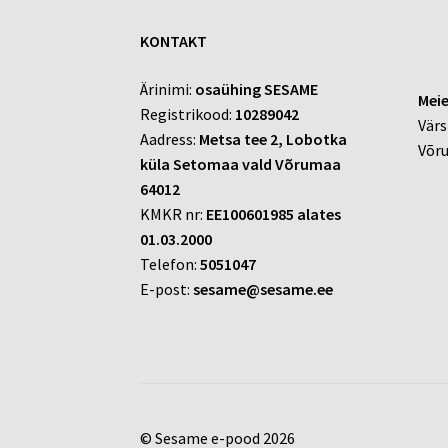
KONTAKT
Ärinimi:
osaühing SESAME
Meie
Registrikood:
10289042
Värs
Aadress:
Metsa tee 2, Lobotka
Võr
küla Setomaa vald Võrumaa
64012
KMKR nr:
EE100601985 alates
01.03.2000
Telefon:
5051047
E-post:
sesame@sesame.ee
© Sesame e-pood 2026