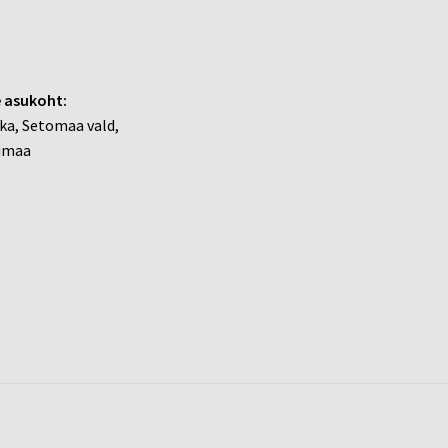
 asukoht:
ka, Setomaa vald,
umaa