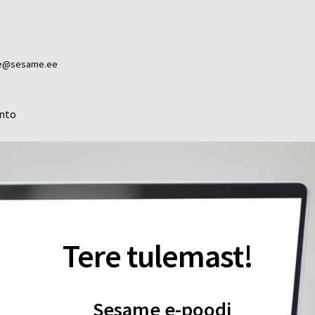
ame@sesame.ee
nto
Tere tulemast!
Sesame e-poodi