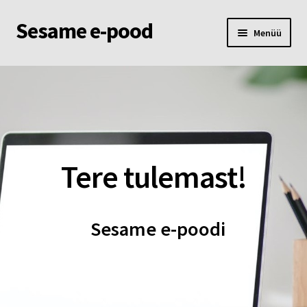
Sesame e-pood
Liigu
Liigu
Menüü
navigeerimisele
sisu
juurde
Esileht
Pood
Ostukorv
Tere tulemast!
Minu konto
Sesame e-poodi