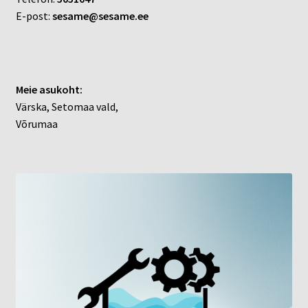
E-post:
sesame@sesame.ee
Meie asukoht:
Värska, Setomaa vald,
Võrumaa