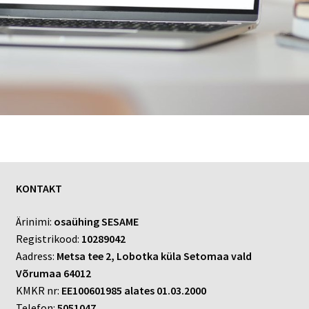
KONTAKT
Ärinimi:
osaühing SESAME
Registrikood:
10289042
Aadress:
Metsa tee 2, Lobotka küla Setomaa vald
Võrumaa 64012
KMKR nr:
EE100601985 alates 01.03.2000
Telefon:
5051047