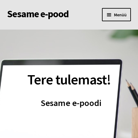
Sesame e-pood
Liigu
Liigu
Menüü
navigeerimisele
sisu
juurde
Esileht
Pood
Ostukorv
Tere tulemast!
Minu konto
Sesame e-poodi