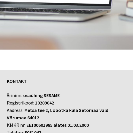
KONTAKT
Ärinimi:
osaühing SESAME
Registrikood:
10289042
Aadress:
Metsa tee 2, Lobotka küla Setomaa vald
Võrumaa 64012
KMKR nr:
EE100601985 alates 01.03.2000
Telefon:
5051047