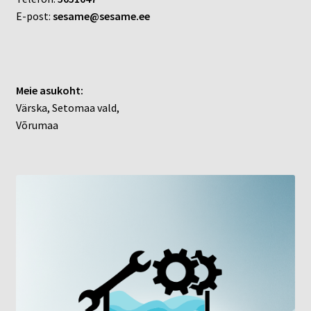
E-post:
sesame@sesame.ee
Meie asukoht:
Värska, Setomaa vald,
Võrumaa