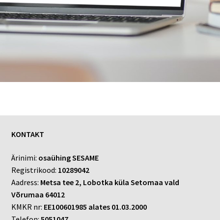
KONTAKT
Ärinimi:
osaühing SESAME
Registrikood:
10289042
Aadress:
Metsa tee 2, Lobotka küla Setomaa vald
Võrumaa 64012
KMKR nr:
EE100601985 alates 01.03.2000
Telefon:
5051047