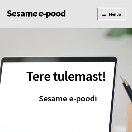
Sesame e-pood
Liigu
Liigu
Menüü
navigeerimisele
sisu
juurde
Esileht
Pood
Ostukorv
Tere tulemast!
Minu konto
Sesame e-poodi