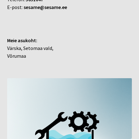
E-post:
sesame@sesame.ee
Meie asukoht:
Värska, Setomaa vald,
Võrumaa