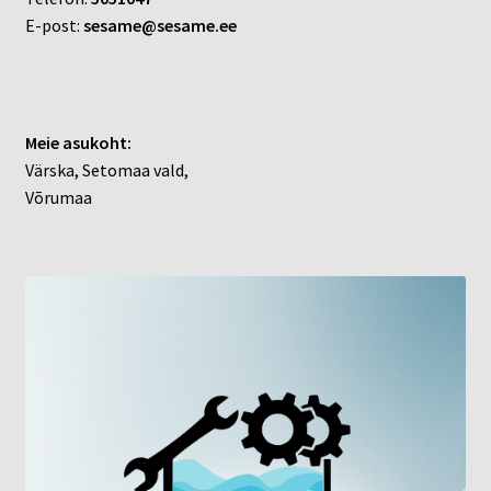
E-post:
sesame@sesame.ee
Meie asukoht:
Värska, Setomaa vald,
Võrumaa