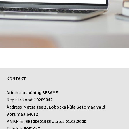
KONTAKT
Ärinimi:
osaühing SESAME
Registrikood:
10289042
Aadress:
Metsa tee 2, Lobotka küla Setomaa vald
Võrumaa 64012
KMKR nr:
EE100601985 alates 01.03.2000
Telefon:
5051047