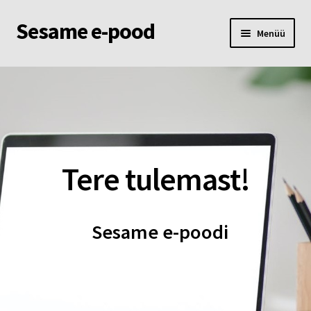
Sesame e-pood
Liigu
Liigu
Menüü
navigeerimisele
sisu
juurde
Esileht
Pood
Ostukorv
Tere tulemast!
Minu konto
Sesame e-poodi