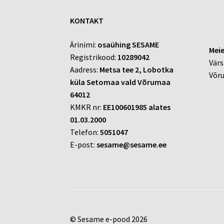
KONTAKT
Ärinimi:
osaühing SESAME
Meie
Registrikood:
10289042
Värs
Aadress:
Metsa tee 2, Lobotka
Võr
küla Setomaa vald Võrumaa
64012
KMKR nr:
EE100601985 alates
01.03.2000
Telefon:
5051047
E-post:
sesame@sesame.ee
© Sesame e-pood 2026