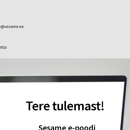
ame@sesame.ee
nto
Tere tulemast!
Sesame e-poodi