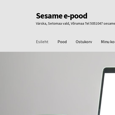
Sesame e-pood
Liigu
Liigu
navigeerimisele
sisu
Värska, Setomaa vald, Võrumaa Tel 5051047 ses
juurde
Esileht
Pood
Ostukorv
Minu ko