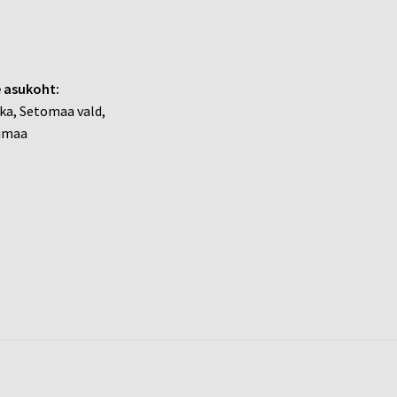
 asukoht:
ka, Setomaa vald,
umaa