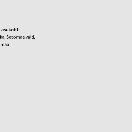
 asukoht:
ka, Setomaa vald,
umaa