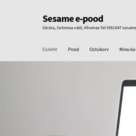
Sesame e-pood
Liigu
Liigu
navigeerimisele
sisu
Värska, Setomaa vald, Võrumaa Tel 5051047 ses
juurde
Esileht
Pood
Ostukorv
Minu ko