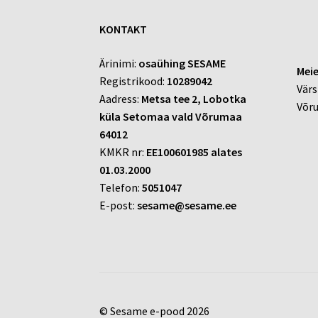
KONTAKT
Ärinimi:
osaühing SESAME
Meie
Registrikood:
10289042
Värs
Aadress:
Metsa tee 2, Lobotka
Võr
küla Setomaa vald Võrumaa
64012
KMKR nr:
EE100601985 alates
01.03.2000
Telefon:
5051047
E-post:
sesame@sesame.ee
© Sesame e-pood 2026