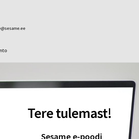
ame@sesame.ee
nto
Tere tulemast!
Sesame e-poodi