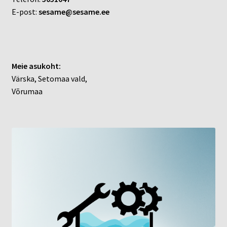
E-post:
sesame@sesame.ee
Meie asukoht:
Värska, Setomaa vald,
Võrumaa