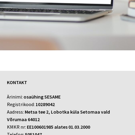
KONTAKT
Ärinimi:
osaühing SESAME
Registrikood:
10289042
Aadress:
Metsa tee 2, Lobotka küla Setomaa vald
Võrumaa 64012
KMKR nr:
EE100601985 alates 01.03.2000
Telefon:
5051047