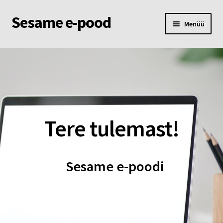
Sesame e-pood
Liigu
Liigu
Menüü
navigeerimisele
sisu
juurde
Esileht
Pood
Ostukorv
Tere tulemast!
Minu konto
Sesame e-poodi