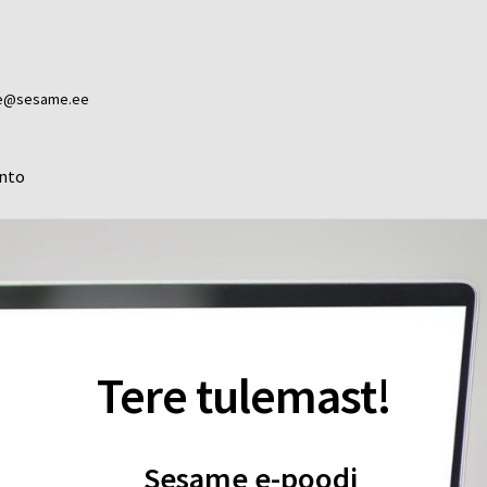
ame@sesame.ee
nto
Tere tulemast!
Sesame e-poodi