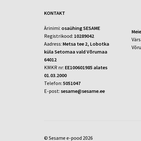
KONTAKT
Ärinimi:
osaühing SESAME
Meie
Registrikood:
10289042
Värs
Aadress:
Metsa tee 2, Lobotka
Võr
küla Setomaa vald Võrumaa
64012
KMKR nr:
EE100601985 alates
01.03.2000
Telefon:
5051047
E-post:
sesame@sesame.ee
© Sesame e-pood 2026