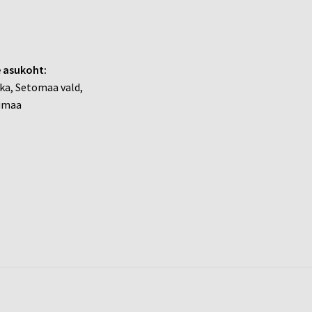
 asukoht:
ka, Setomaa vald,
umaa