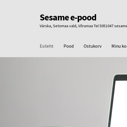
Sesame e-pood
Liigu
Liigu
navigeerimisele
sisu
Värska, Setomaa vald, Võrumaa Tel 5051047 ses
juurde
Esileht
Pood
Ostukorv
Minu ko