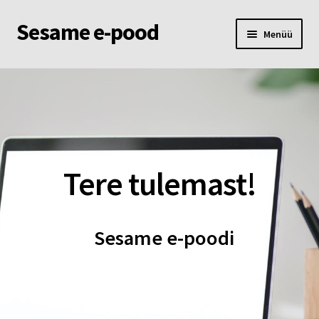
Sesame e-pood
Liigu
Liigu
Menüü
navigeerimisele
sisu
juurde
Esileht
Pood
Ostukorv
Tere tulemast!
Minu konto
Sesame e-poodi