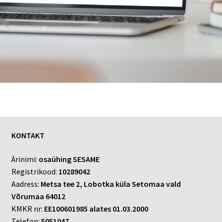
KONTAKT
Ärinimi:
osaühing SESAME
Registrikood:
10289042
Aadress:
Metsa tee 2, Lobotka küla Setomaa vald
Võrumaa 64012
KMKR nr:
EE100601985 alates 01.03.2000
Telefon:
5051047