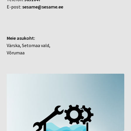
E-post:
sesame@sesame.ee
Meie asukoht:
Värska, Setomaa vald,
Võrumaa