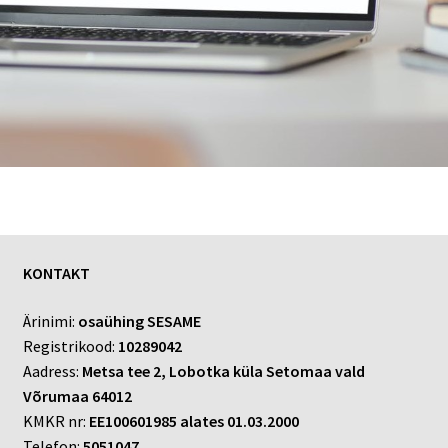
KONTAKT
Ärinimi:
osaühing SESAME
Registrikood:
10289042
Aadress:
Metsa tee 2, Lobotka küla Setomaa vald
Võrumaa 64012
KMKR nr:
EE100601985 alates 01.03.2000
Telefon:
5051047