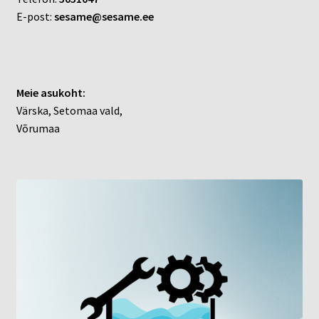
E-post:
sesame@sesame.ee
Meie asukoht:
Värska, Setomaa vald,
Võrumaa