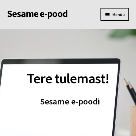
Sesame e-pood
Liigu
Liigu
Menüü
navigeerimisele
sisu
juurde
Esileht
Pood
Ostukorv
Tere tulemast!
Minu konto
Sesame e-poodi